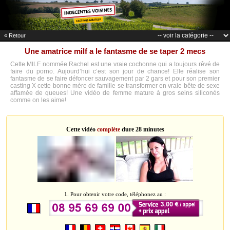
« Retour
Une amatrice milf a le fantasme de se taper 2 mecs
Cette MILF nommée Rachel est une vraie cochonne qui a toujours rêvé de
faire du porno. Aujourd’hui c’est son jour de chance! Elle réalise son
fantasme de se faire défoncer sauvagement par 2 gars et pour son premier
casting X cette bonne mère de famille se transformer en vraie bête de sexe
affamée de queues! Une vidéo de femme mature à gros seins siliconés
comme on les aime!
Cette vidéo
complète
dure 28 minutes
1. Pour obtenir votre code, téléphonez au :