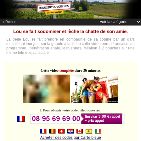
« Retour
Lou se fait sodomiser et lèche la chatte de son amie.
La belle Lou se fait prendre en compagnie de sa copine par un gars
musclé qui leur jute sur la gueule à la fin de cette vidéo porno francaise. au
programme : pénétration anale, lesbiennes, fellation à 2 bouches sur une
meme bite et ejac faciale
Cette vidéo
complète
dure 36 minutes
1. Pour obtenir votre code, téléphonez au :
Acheter des codes par Carte bleue