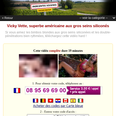
« Retour
Vicky Vette, superbe américaine aux gros seins siliconés
Si vous aimez les bimbos blondes aux gros seins siliconées et les double-
pénétrations bien rythmées, téléchargez cette vidéo hard !
Cette vidéo
complète
dure 19 minutes
1. Pour obtenir votre code, téléphonez au :
Acheter des codes par Carte bleue
2 - Entrez votre code d'accès :