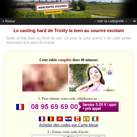
« Retour
Le casting hard de Trinity la teen au sourire excitant
Gode et bite bien au fond de son cul pour la 1ere scene X de cette petite
mexicano aux yeux de braise.
Cette vidéo
complète
dure 40 minutes
1. Pour obtenir votre code, téléphonez au :
Acheter des codes par Carte bleue
2 - Entrez votre code d'accès :