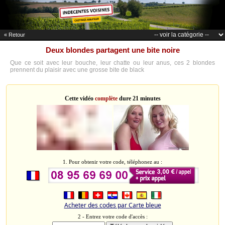
« Retour
Deux blondes partagent une bite noire
Que ce soit avec leur bouche, leur chatte ou leur anus, ces 2 blondes
prennent du plaisir avec une grosse bite de black
Cette vidéo
complète
dure 21 minutes
1. Pour obtenir votre code, téléphonez au :
Acheter des codes par Carte bleue
2 - Entrez votre code d'accès :