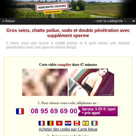
« Retour
Gros seins, chatte poilue, sodo et double pénétration avec
supplément sperme
3 mecs pour une brune à chatte poilue et à gros seins! une double
pénétration avec une pipe en meme temps
Cette vidéo
complète
dure 47 minutes
1. Pour obtenir votre code, téléphonez au :
Acheter des codes par Carte bleue
2 - Entrez votre code d'accès :