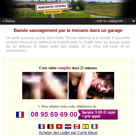
« Retour
Baisée sauvagement par le mecano dans un garage
Un petit scenario porno dont notre Thierry national a le secret. Il accueille
la belle Alina et lui defonce la bouche puis la chatte avec sa queue avant
de lui détruire le vagin avec ses doigts. Et la miss est ravie et en
redemande !
Cette vidéo
complète
dure 21 minutes
1. Pour obtenir votre code, téléphonez au :
Acheter des codes par Carte bleue