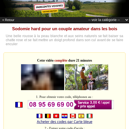
« Retour
Sodomie hard pour un couple amateur dans les bois
Une belle rousse à la peau blanche et aux seins naturels se fait baiser sa
chatte rose et se fait mettre un doigt profond dans son cul avant de se faire
enculer
Cette vidéo
complète
dure 21 minutes
1. Pour obtenir votre code, téléphonez au :
Acheter des codes par Carte bleue
2 - Entrez votre code d'accès :