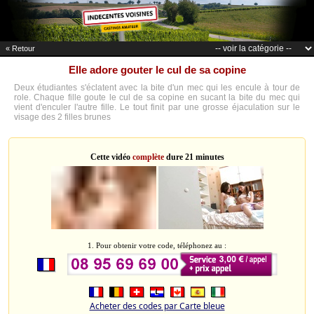
« Retour
Elle adore gouter le cul de sa copine
Deux étudiantes s'éclatent avec la bite d'un mec qui les encule à tour de
role. Chaque fille goute le cul de sa copine en sucant la bite du mec qui
vient d'enculer l'autre fille. Le tout finit par une grosse éjaculation sur le
visage des 2 filles brunes
Cette vidéo
complète
dure 21 minutes
1. Pour obtenir votre code, téléphonez au :
Acheter des codes par Carte bleue