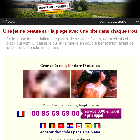
« Retour
Une jeune beauté sur la plage avec une bite dans chaque trou
Cette jeune femme latina a le plaisir de se taper 2 gars, un mexicain et un
black qui vont lui baiser le cul et la moule en double pénétration avant de
lui pourrir la bouche de sperme
Cette vidéo
complète
dure 17 minutes
1. Pour obtenir votre code, téléphonez au :
Acheter des codes par Carte bleue
2 - Entrez votre code d'accès :