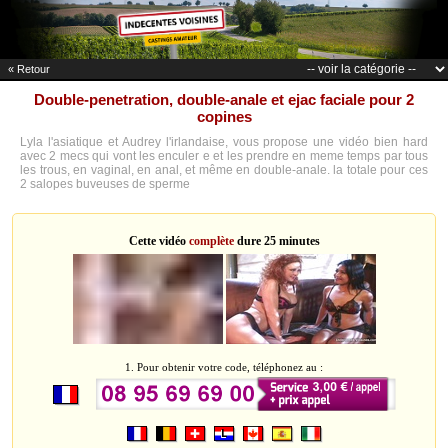
« Retour
Double-penetration, double-anale et ejac faciale pour 2
copines
Lyla l'asiatique et Audrey l'irlandaise, vous propose une vidéo bien hard
avec 2 mecs qui vont les enculer e et les prendre en meme temps par tous
les trous, en vaginal, en anal, et même en double-anale. la totale pour ces
2 salopes buveuses de sperme
Cette vidéo
complète
dure 25 minutes
1. Pour obtenir votre code, téléphonez au :