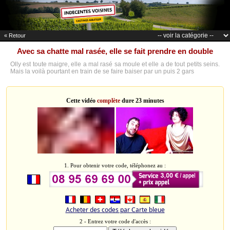
« Retour
Avec sa chatte mal rasée, elle se fait prendre en double
Olly est toute maigre, elle a mal rasé sa moule et elle a de tout petits seins.
Mais la voilà pourtant en train de se faire baiser par un puis 2 gars
Cette vidéo
complète
dure 23 minutes
1. Pour obtenir votre code, téléphonez au :
Acheter des codes par Carte bleue
2 - Entrez votre code d'accès :