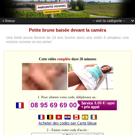
« Retour
Petite brune baisée devant la caméra
Une belle jeune femme de 18 ans tourne dans une vidéo X amateur. une
voisine comme on les aime!
Cette vidéo
complète
dure 26 minutes
1. Pour obtenir votre code, téléphonez au :
Acheter des codes par Carte bleue
2 - Entrez votre code d'accès :