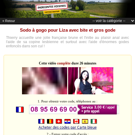
« Retour
Sodo à gogo pour Liza avec bite et gros gode
Thierry accueille une jolie française brune et l'initie au plaisir anal avec
l'aide de sa copine lesbienne et surtout avec l'aide d'énormes godes
enfoncés dans son cul !
Cette vidéo
complète
dure 26 minutes
1. Pour obtenir votre code, téléphonez au :
Acheter des codes par Carte bleue
2 - Entrez votre code d'accès :