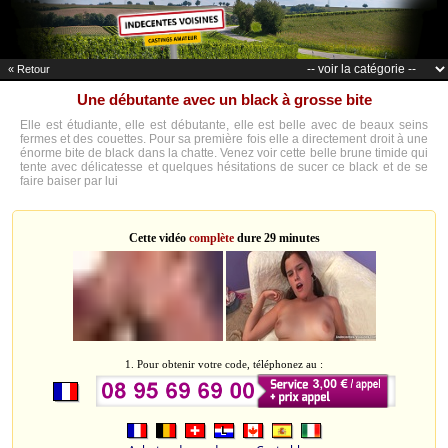
« Retour
Une débutante avec un black à grosse bite
Elle est étudiante, elle est débutante, elle est belle avec de beaux seins
fermes et des couettes. Pour sa première fois elle a directement droit à une
énorme bite de black dans la chatte. Venez voir cette belle brune timide qui
tente avec délicatesse et quelques hésitations de sucer ce black et de se
faire baiser par lui
Cette vidéo
complète
dure 29 minutes
1. Pour obtenir votre code, téléphonez au :