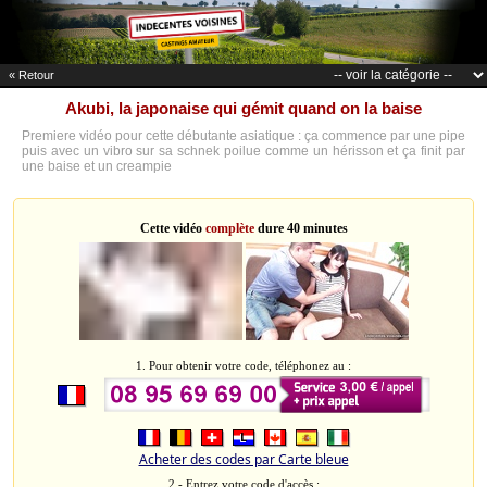
« Retour
Akubi, la japonaise qui gémit quand on la baise
Premiere vidéo pour cette débutante asiatique : ça commence par une pipe
puis avec un vibro sur sa schnek poilue comme un hérisson et ça finit par
une baise et un creampie
Cette vidéo
complète
dure 40 minutes
1. Pour obtenir votre code, téléphonez au :
Acheter des codes par Carte bleue
2 - Entrez votre code d'accès :