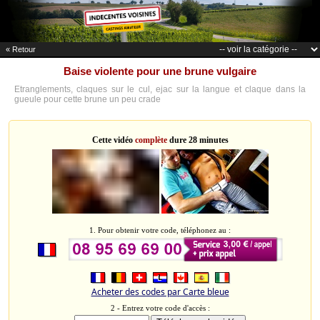
« Retour
Baise violente pour une brune vulgaire
Etranglements, claques sur le cul, ejac sur la langue et claque dans la
gueule pour cette brune un peu crade
Cette vidéo
complète
dure 28 minutes
1. Pour obtenir votre code, téléphonez au :
Acheter des codes par Carte bleue
2 - Entrez votre code d'accès :