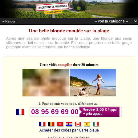
« Retour
Une belle blonde enculée sur la plage
Après une séance photo érotique sur la plage, une blonde aux seins
siliconés se fait enculer sur le sable. Elle nous propose une belle gorge
profonde avant de se prendre une bonne sodomie
Cette vidéo
complète
dure 26 minutes
1. Pour obtenir votre code, téléphonez au :
Acheter des codes par Carte bleue
2 - Entrez votre code d'accès :