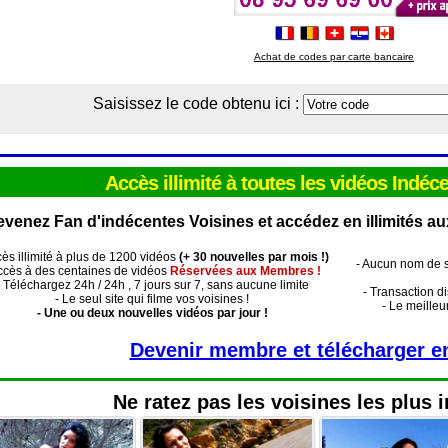
Achat de codes par carte bancaire
Saisissez le code obtenu ici :
Accès illimité à toutes les vidéos Indéc
venez Fan d'indécentes Voisines et accédez en illimités au
cès illimité à plus de 1200 vidéos
(+ 30 nouvelles par mois !)
- Aucun nom de si
ccès à des centaines de vidéos
Réservées aux Membres !
- Téléchargez 24h / 24h , 7 jours sur 7, sans aucune limite
- Transaction di
- Le seul site qui filme vos voisines !
- Le meilleu
- Une ou deux nouvelles vidéos par jour !
Devenir membre et télécharger en 
Ne ratez pas les voisines les plus 