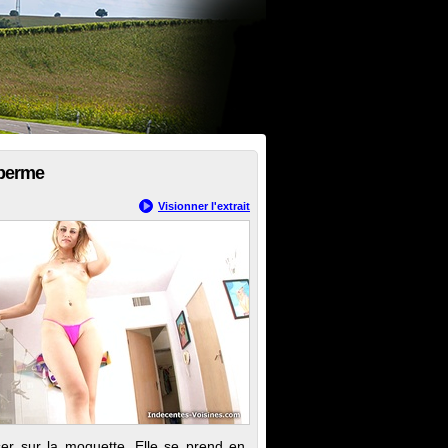
sperme
Visionner l'extrait
iser sur la moquette. Elle se prend en