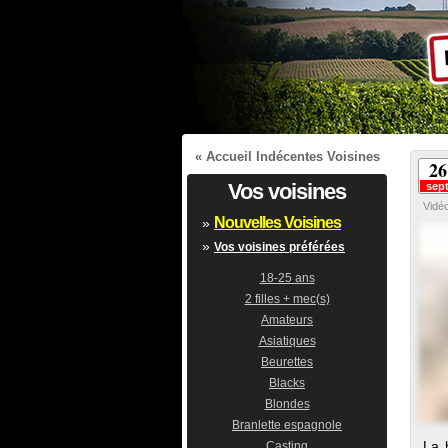
«
Accueil Indécentes Voisines
26
Vos voisines
sep
Vidé
Nouvelles Voisines
»
»
Vos voisines préférées
18-25 ans
2 filles + mec(s)
Amateurs
Asiatiques
Beurettes
Blacks
Blondes
Branlette espagnole
La 
Casting