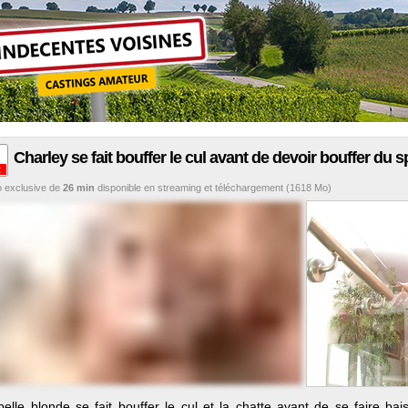
Charley se fait bouffer le cul avant de devoir bouffer du 
t
o
exclusive de
26 min
disponible en streaming et téléchargement (1618 Mo)
belle blonde se fait bouffer le cul et la chatte avant de se faire ba