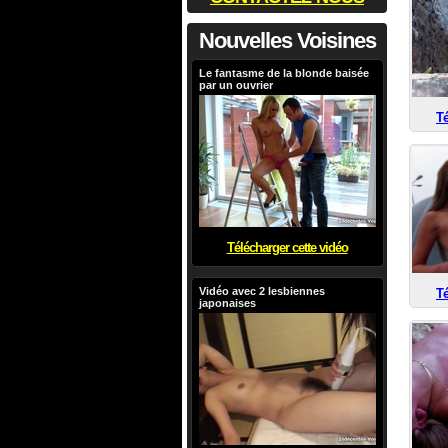
Nouvelles Voisines
Le fantasme de la blonde baisée
par un ouvrier
Té
Télécharger cette vidéo
Vidéo avec 2 lesbiennes
Té
japonaises