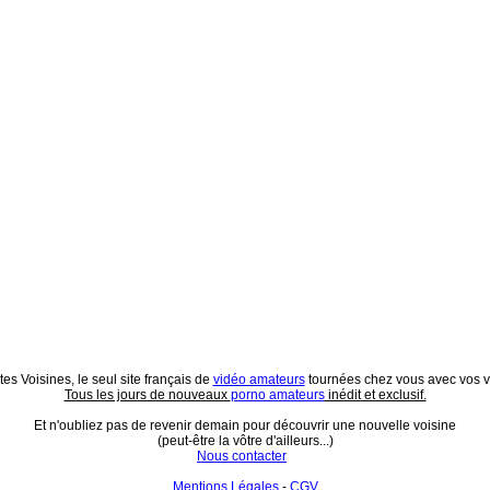
es Voisines, le seul site français de
vidéo amateurs
tournées chez vous avec vos vo
Tous les jours de nouveaux
porno amateurs
inédit et exclusif.
Et n'oubliez pas de revenir demain pour découvrir une nouvelle voisine
(peut-être la vôtre d'ailleurs...)
Nous contacter
Mentions Légales
-
CGV