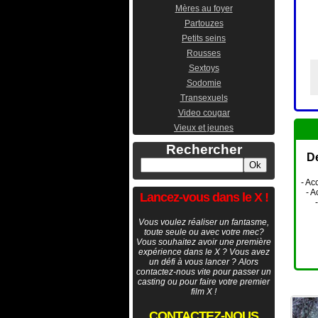
Mères au foyer
Partouzes
Petits seins
Rousses
Sextoys
Sodomie
Transexuels
Video cougar
Vieux et jeunes
Rechercher
De
- Ac
- A
Lancez-vous dans le X !
Vous voulez réaliser un fantasme,
toute seule ou avec votre mec?
Vous souhaitez avoir une première
expérience dans le X ? Vous avez
un défi à vous lancer ? Alors
contactez-nous vite pour passer un
casting ou pour faire votre premier
film X !
CONTACTEZ-NOUS