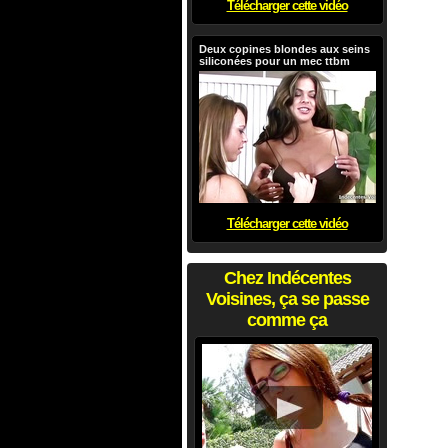
Télécharger cette vidéo
Deux copines blondes aux seins
siliconées pour un mec ttbm
Télécharger cette vidéo
Chez Indécentes
Voisines, ça se passe
comme ça