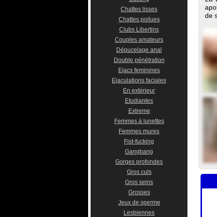
apo
Chattes lisses
de 
Chattes poilues
Clubs Libertins
Couples amateurs
Dépucelage anal
Double pénétration
Ejacs feminines
Ejaculations faciales
En extérieur
Etudiantes
Extreme
Femmes à lunettes
Femmes mures
Fist-fucking
Gangbang
Gorges profondes
Gros culs
Gros seins
Grosses
Jeux de sperme
Lesbiennes