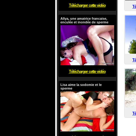
Télécharger cette vidéo
Té
Allya, une amatrice francaise,
enculée et inondée de sperme
Té
Télécharger cette vidéo
Lisa aime la sodomie et le
sperme
Té