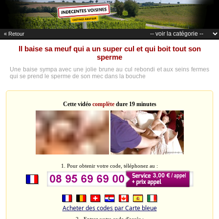
« Retour
Il baise sa meuf qui a un super cul et qui boit tout son
sperme
Une baise sympa avec une jolie brune au cul rebondi et aux seins fermes
qui se prend le sperme de son mec dans la bouche
Cette vidéo
complète
dure 19 minutes
1. Pour obtenir votre code, téléphonez au :
Acheter des codes par Carte bleue
2 - Entrez votre code d'accès :