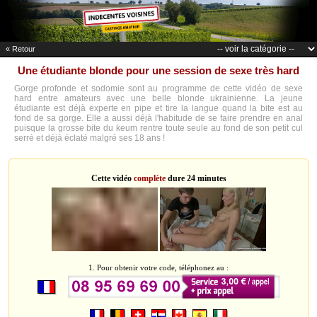
« Retour
Une étudiante blonde pour une session de sexe très hard
Gorge profonde et sodomie sont au programme de cette vidéo de sexe
hard entre amateurs avec une belle blonde ukrainienne. La jeune
étudiante est déjà experte en pipe et tire la langue quand la bite est au
fond de sa gorge. Elle a aussi déjà l'habitude de se faire prendre en anal
puisque la grosse bite du keum rentre toute seule au fond de son petit cul
serré et déjà éclaté malgré ses 18 ans !
Cette vidéo
complète
dure 24 minutes
1. Pour obtenir votre code, téléphonez au :