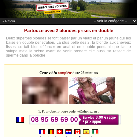
« Retour
Partouze avec 2 blondes prises en double
Deux superbes blondes se font baiser par un vieux et par un jeune qui les
baise en double pénétration. La plus belle des 2, la blonde aux cheveux
lisses, se fait bien défoncer en anal et en double pendant que l'autre
salope mate la scène avant de venir prendre elle aussi sa rasade de
sperme dans la bouche
Cette vidéo
complète
dure 26 minutes
1. Pour obtenir votre code, téléphonez au :