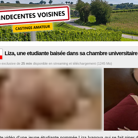
Liza, une etudiante baisée dans sa chambre universitaire
o
exclusive de
25 min
disponible en streaming et téléchargement (1245 Mo)
ite vidéo d'une jeune étudiante nommée Liza Ivanova qui se fait piner