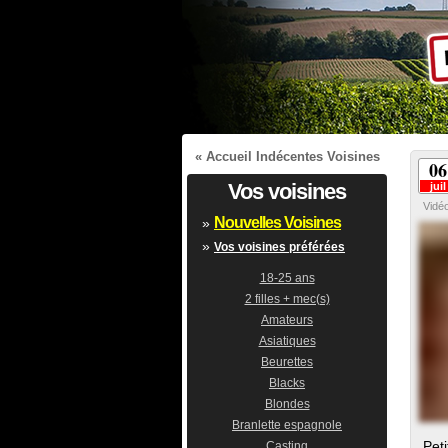
«
Accueil Indécentes Voisines
06
Vos voisines
juil
Vidé
Nouvelles Voisines
»
»
Vos voisines préférées
18-25 ans
2 filles + mec(s)
Amateurs
Asiatiques
Beurettes
Blacks
Blondes
Branlette espagnole
Pet
Casting