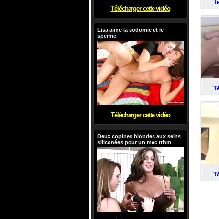
Té
Télécharger cette vidéo
Lisa aime la sodomie et le
sperme
Té
Télécharger cette vidéo
Deux copines blondes aux seins
siliconées pour un mec ttbm
Té