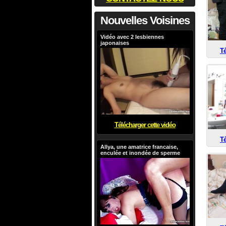
Nouvelles Voisines
Vidéo avec 2 lesbiennes
japonaises
Té
Télécharger cette vidéo
Té
Allya, une amatrice francaise,
enculée et inondée de sperme