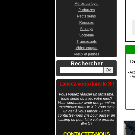
Mères au foyer
Partouzes
Petits seins
Rousses
Sextoys
Sodomie
Transexuels
Video cougar
Vieux et jeunes
De
Rechercher
- Ac
- A
Lancez-vous dans le X !
Vous voulez réaliser un fantasme,
toute seule ou avec votre mec?
Vous souhaitez avoir une première
expérience dans le X ? Vous avez
un défi à vous lancer ? Alors
contactez-nous vite pour passer un
casting ou pour faire votre premier
film X !
CONTACTEZ-NOUS