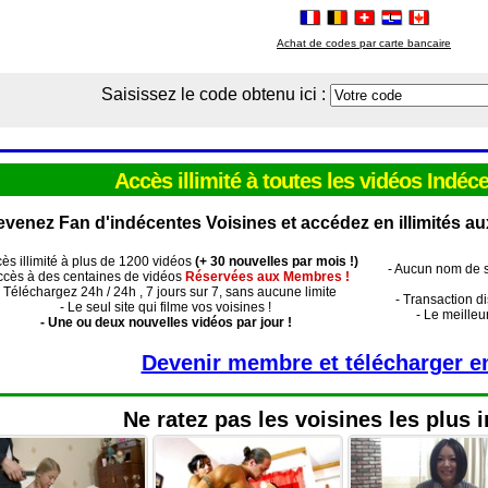
Achat de codes par carte bancaire
Saisissez le code obtenu ici :
Accès illimité à toutes les vidéos Indéc
venez Fan d'indécentes Voisines et accédez en illimités au
cès illimité à plus de 1200 vidéos
(+ 30 nouvelles par mois !)
- Aucun nom de si
ccès à des centaines de vidéos
Réservées aux Membres !
- Téléchargez 24h / 24h , 7 jours sur 7, sans aucune limite
- Transaction di
- Le seul site qui filme vos voisines !
- Le meilleu
- Une ou deux nouvelles vidéos par jour !
Devenir membre et télécharger en 
Ne ratez pas les voisines les plus 