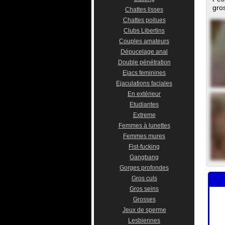
gros
Chattes lisses
Chattes poilues
Clubs Libertins
Couples amateurs
Dépucelage anal
Double pénétration
Ejacs feminines
Ejaculations faciales
En extérieur
Etudiantes
Extreme
Femmes à lunettes
Femmes mures
Fist-fucking
Gangbang
Gorges profondes
Gros culs
Gros seins
Grosses
Jeux de sperme
Lesbiennes