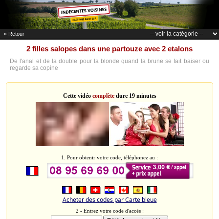
« Retour
2 filles salopes dans une partouze avec 2 etalons
De l'anal et de la double pour la blonde quand la brune se fait baiser ou
regarde sa copine
Cette vidéo
complète
dure 19 minutes
1. Pour obtenir votre code, téléphonez au :
Acheter des codes par Carte bleue
2 - Entrez votre code d'accès :