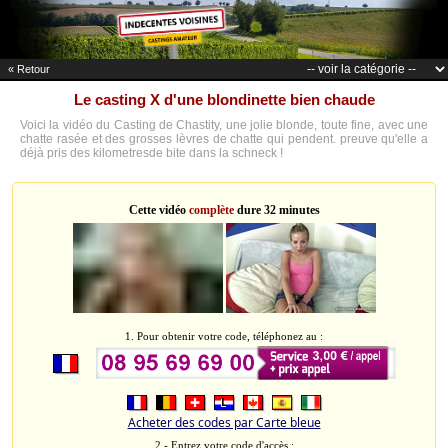
« Retour
Le casting X d'une blondinette bien chaude
Voici la vidéo du Casting de Chastity, une jolie blonde, toute fine, avec une
chatte rasée et des grosses lèvres de chatte qui pendent. preuve qu'elle a
déjà pris des kilometresde bite dans la schneck !
Cette vidéo
complète
dure 32 minutes
1. Pour obtenir votre code, téléphonez au :
Acheter des codes par Carte bleue
2 - Entrez votre code d'accès :