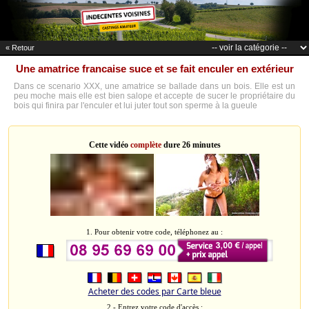
« Retour
Une amatrice francaise suce et se fait enculer en extérieur
Dans ce scenario XXX, une amatrice se ballade dans un bois. Elle est un
peu moche mais elle est bien salope et accepte de sucer le propriétaire du
bois qui finira par l'enculer et lui juter tout son sperme à la gueule
Cette vidéo
complète
dure 26 minutes
1. Pour obtenir votre code, téléphonez au :
Acheter des codes par Carte bleue
2 - Entrez votre code d'accès :