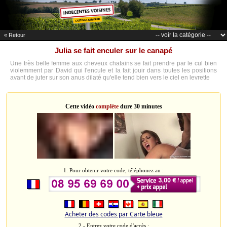
« Retour
Julia se fait enculer sur le canapé
Une très belle femme aux cheveux chatains se fait prendre par le cul bien
violemment par David qui l'encule et la fait jouir dans toutes les positions
avant de juter sur son anus dilaté qu'elle tend bien vers le ciel en levrette
Cette vidéo
complète
dure 30 minutes
1. Pour obtenir votre code, téléphonez au :
Acheter des codes par Carte bleue
2 - Entrez votre code d'accès :